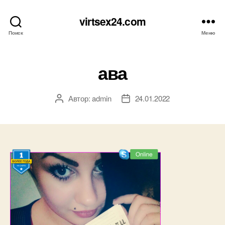
virtsex24.com
Поиск
Меню
ава
Автор:
admin
24.01.2022
Автор
Дата
записи
записи