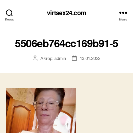
virtsex24.com
Поиск
Меню
5506eb764cc169b91-5
Автор:
admin
13.01.2022
Автор
Дата
записи
записи