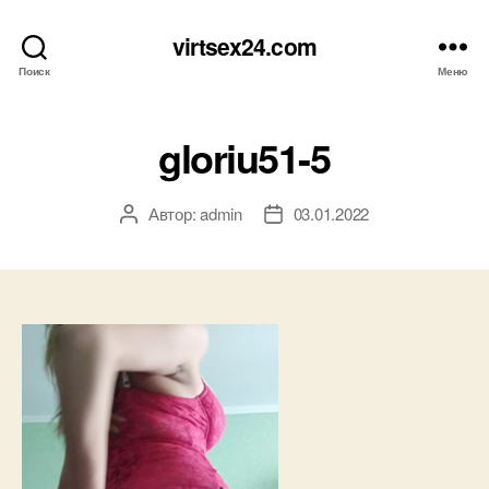
virtsex24.com
Поиск
Меню
gloriu51-5
Автор:
admin
03.01.2022
Автор
Дата
записи
записи