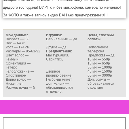
щедрого господина! ВИРТ с и без микрофона, камера по желанию!
За ФОТО а также запись видео БАН без предупреждения!!!
Мои данные:
Игрушки:
Цены, способы
Возраст — 32
Вагинальные — да
оплаты:
Вес — 64 кг
Рост — 174 см
Другие — да
Пополнение
Размеры — 95-63-92
Предпочтения:
телефона
Цвет волос —
Мастурбация,
Предпоказ — да
Темный
Стриптиз,
10 мн — 550р
Ориентация —
15 мн — 650р
Гетеро
30 мн — 1000р
Телосложение —
Двойное
45 мн — 1500р
Спортивное
проникновение,
60 мн — 3000р
Длина волос —
Глубокий минет
Доп. услуги —
Ниже плеч
Доп. услуги —
обговариваются
Размер груди — 5
обговариваются
отдельно
отдельно.