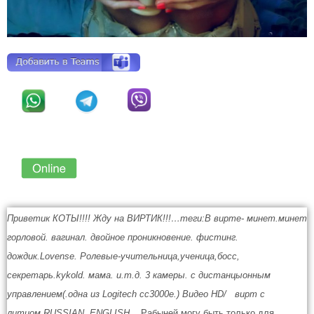
Приветик КОТЫ!!!! Жду на ВИРТИК!!!…теги:В вирте- минет.минет
горловой. вагинал. двойное проникновение. фистинг.
дождик.Lovense. Ролевые-учительница,ученица,босс,
секретарь.kykold. мама. и.т.д. 3 камеры. с дистанцыонным
управлением(.одна из Logitech cc3000e.) Видео HD/ вирт с
литцом.RUSSIAN, ENGLISH
. Рабыней могу быть только для