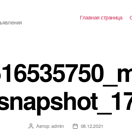
Главная страница
бъявления
516535750_m
snapshot_1
Автор:
admin
08.12.2021
Автор
Дата