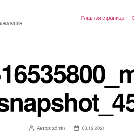
Главная страница
бъявления
516535800_m
snapshot_4
Автор:
admin
08.12.2021
Автор
Дата