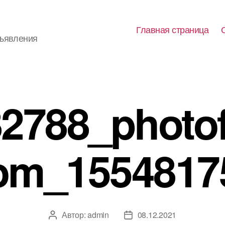
Главная страница
бъявления
2788_photo
om_1554817
Автор:
admin
08.12.2021
Автор
Дата