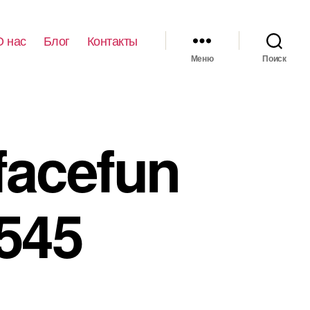
О нас
Блог
Контакты
Меню
Поиск
facefun
545