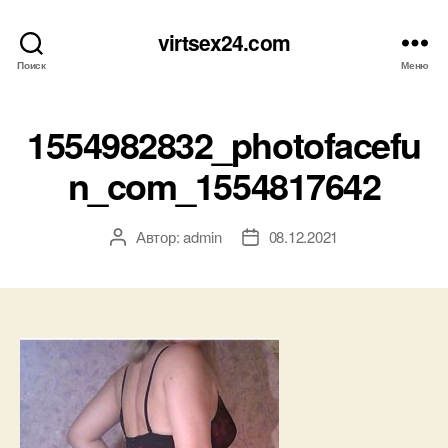
virtsex24.com
Поиск
Меню
1554982832_photofacefu
n_com_1554817642
Автор:
admin
08.12.2021
Автор
Дата
записи
записи