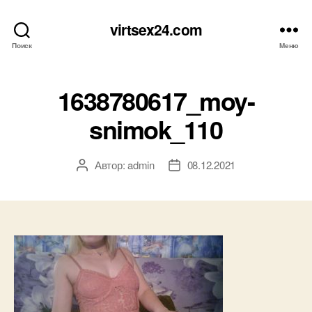
virtsex24.com
Поиск
Меню
1638780617_moy-
snimok_110
Автор:
admin
08.12.2021
Автор
Дата
записи
записи