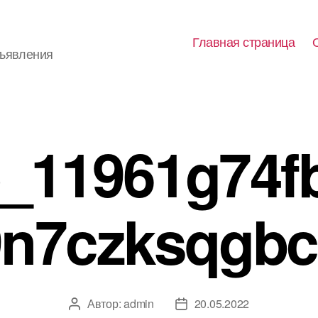
Главная страница
бъявления
e_11961g74f
9n7czksqgbc
Автор:
admin
20.05.2022
Автор
Дата