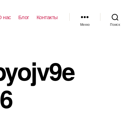
О нас
Блог
Контакты
Меню
Поиск
byojv9e
6