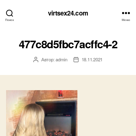
virtsex24.com
Поиск
Меню
477c8d5fbc7acffc4-2
Автор:
admin
18.11.2021
Автор
Дата
записи
записи