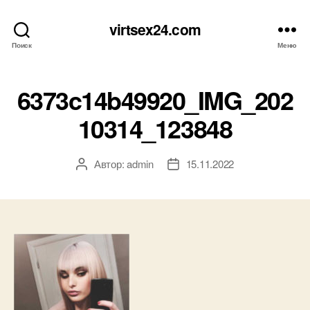
virtsex24.com
Поиск
Меню
6373c14b49920_IMG_202
10314_123848
Автор:
admin
15.11.2022
Автор
Дата
записи
записи