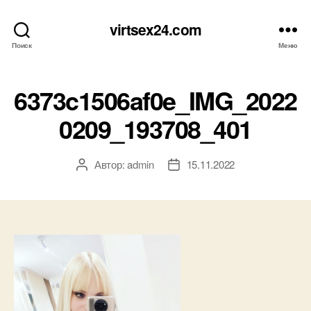
virtsex24.com
Поиск
Меню
6373c1506af0e_IMG_2022
0209_193708_401
Автор:
admin
15.11.2022
Автор
Дата
записи
записи