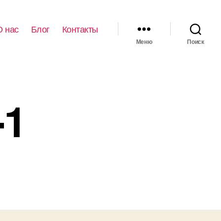
О нас
Блог
Контакты
Меню
Поиск
-1
иси
naq777775-