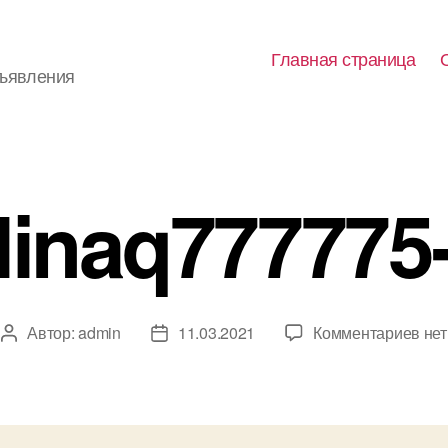
Главная страница
бъявления
linaq777775
к
Автор:
admin
11.03.2021
Комментариев
нет
Автор
Дата
зап
записи
записи
ali
1