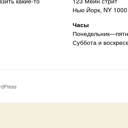
азить какие-то
123 Мейн стрит
Нью Йорк, NY 1000
Часы
Понедельник—пятни
Суббота и воскресе
rdPress