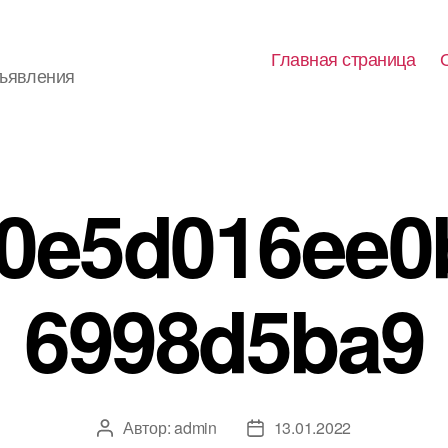
Главная страница
бъявления
0e5d016ee0
6998d5ba9
Автор:
admin
13.01.2022
Автор
Дата