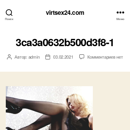
virtsex24.com
Поиск
Меню
3ca3a0632b500d3f8-1
к
Автор:
admin
03.02.2021
Комментариев
нет
Автор
Дата
записи
записи
записи
3ca3a0
1