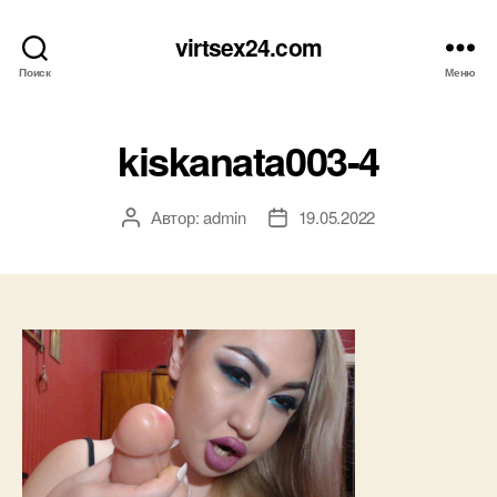
virtsex24.com
Поиск
Меню
kiskanata003-4
Автор:
admin
19.05.2022
Автор
Дата
записи
записи