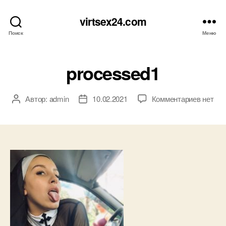
virtsex24.com
Поиск
Меню
processed1
к
Автор:
admin
10.02.2021
Комментариев
нет
Автор
Дата
записи
записи
записи
proces