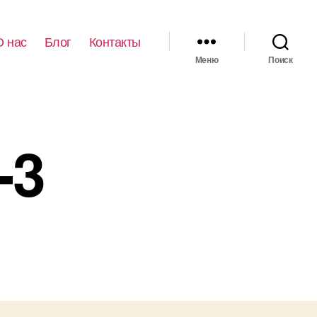
О нас
Блог
Контакты
Меню
Поиск
-3
иси
ovesos_14-