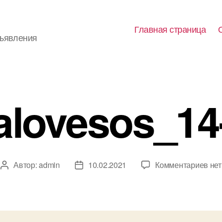
Главная страница
бъявления
alovesos_14
к
Автор:
admin
10.02.2021
Комментариев
нет
Автор
Дата
зап
записи
записи
yal
3