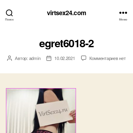
virtsex24.com
Поиск
Меню
egret6018-2
к
Автор:
admin
10.02.2021
Комментариев
нет
Автор
Дата
записи
записи
записи
egret60
2