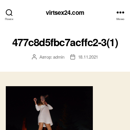
virtsex24.com
Поиск
Меню
477c8d5fbc7acffc2-3(1)
Автор:
admin
18.11.2021
Автор
Дата
записи
записи