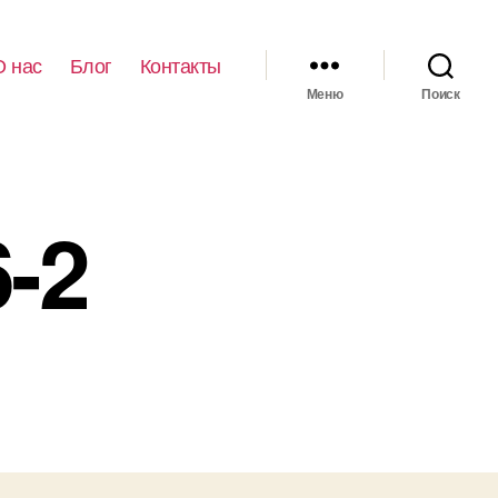
О нас
Блог
Контакты
Меню
Поиск
-2
иси
uuopp_116-