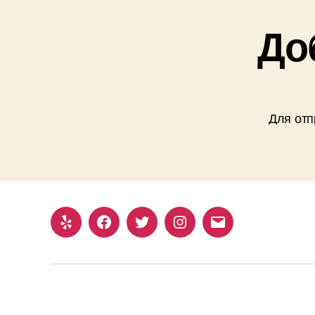
До
Для отп
Yelp
Facebook
Twitter
Instagram
Email