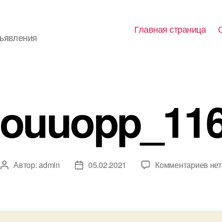
Главная страница
бъявления
rouuopp_116
к
Автор:
admin
05.02.2021
Комментариев
нет
Автор
Дата
зап
записи
записи
gro
2