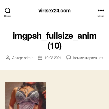
virtsex24.com
Поиск
Меню
imgpsh_fullsize_anim
(10)
к
Автор:
admin
10.02.2021
Комментариев
нет
Автор
Дата
записи
записи
записи
imgpsh_
(10)