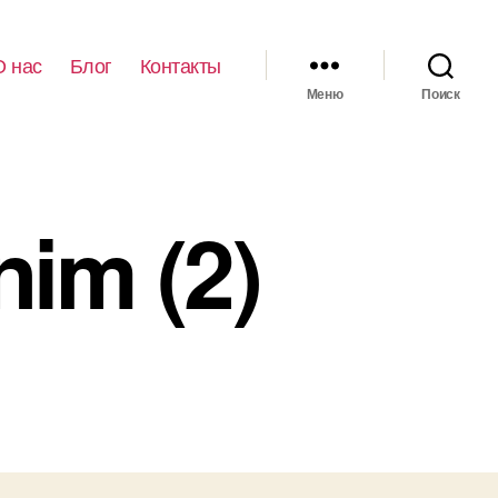
О нас
Блог
Контакты
Меню
Поиск
nim (2)
иси
psh_fullsize_anim