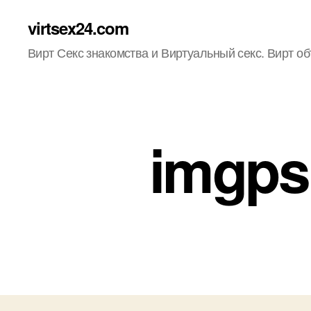
virtsex24.com
Вирт Секс знакомства и Виртуальный секс. Вирт о
imgpsh