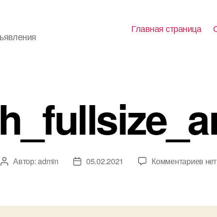
Главная страница
бъявления
_fullsize_a
к
Автор:
admin
05.02.2021
Комментариев
нет
Автор
Дата
зап
записи
записи
img
(2)