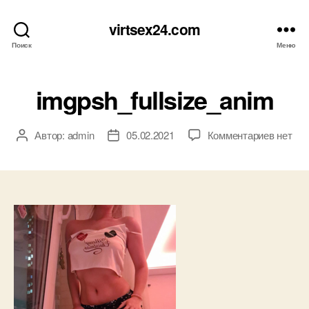
virtsex24.com
Поиск
Меню
imgpsh_fullsize_anim
к
Автор:
admin
05.02.2021
Комментариев
нет
Автор
Дата
записи
записи
записи
imgpsh_