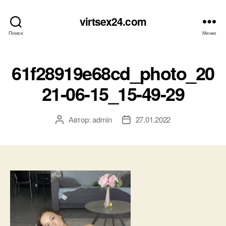
virtsex24.com
Поиск
Меню
61f28919e68cd_photo_20
21-06-15_15-49-29
Автор:
admin
27.01.2022
Автор
Дата
записи
записи