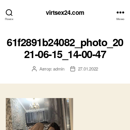
virtsex24.com
Поиск
Меню
61f2891b24082_photo_20
21-06-15_14-00-47
Автор:
admin
27.01.2022
Автор
Дата
записи
записи