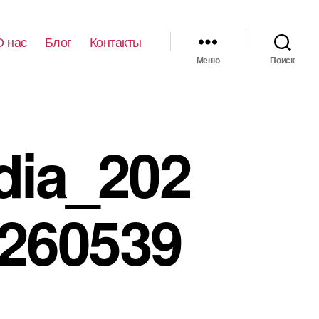
О нас
Блог
Контакты
Меню
Поиск
dia_202
260539