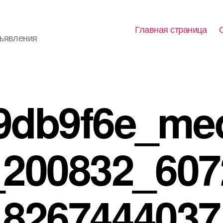
Главная страница
бъявления
9db9f6e_me
_200832_607
8267444037