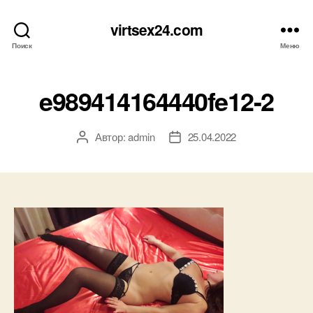
virtsex24.com
Поиск
Меню
e989414164440fe12-2
Автор:
admin
25.04.2022
Автор
Дата
записи
записи