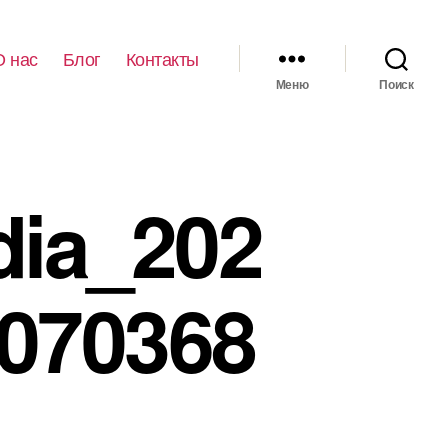
О нас
Блог
Контакты
Меню
Поиск
dia_202
070368