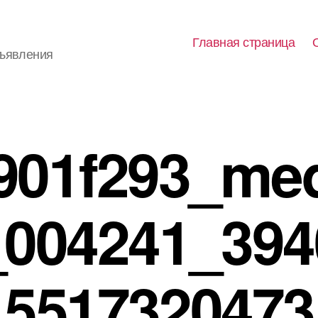
Главная страница
бъявления
901f293_me
_004241_394
5517320473