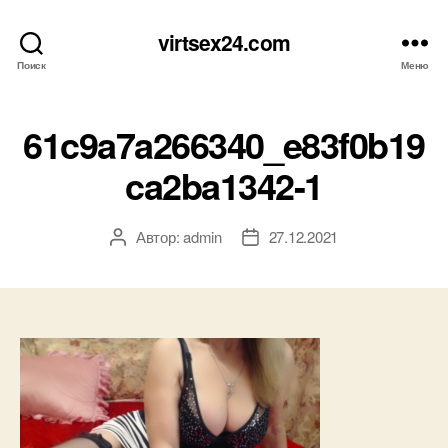
virtsex24.com
Поиск
Меню
61c9a7a266340_e83f0b19
ca2ba1342-1
Автор:
admin
27.12.2021
Автор
Дата
записи
записи