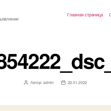
Главная страница
бъявления
854222_dsc
Автор:
admin
22.01.2022
Автор
Дата
записи
записи