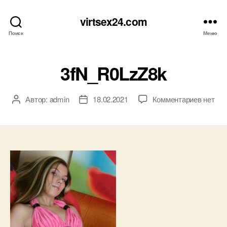
virtsex24.com
Поиск
Меню
3fN_R0LzZ8k
к
Автор:
admin
18.02.2021
Комментариев
нет
Автор
Дата
записи
записи
записи
3fN_R0