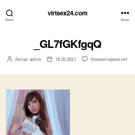
virtsex24.com
Поиск
Меню
_GL7fGKfgqQ
к
Автор:
admin
18.02.2021
Комментариев
нет
Автор
Дата
записи
записи
записи
_GL7fG