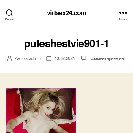
virtsex24.com
Поиск
Меню
puteshestvie901-1
к
Автор:
admin
10.02.2021
Комментариев
нет
Автор
Дата
записи
записи
записи
puteshe
1