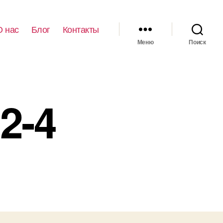
О нас
Блог
Контакты
Меню
Поиск
2-4
иси
eshestvie902-