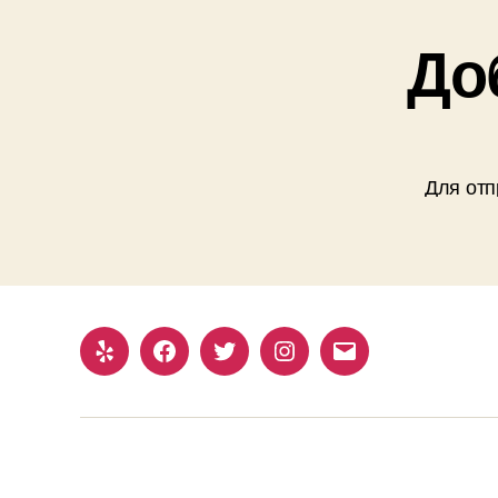
До
Для отп
Yelp
Facebook
Twitter
Instagram
Email