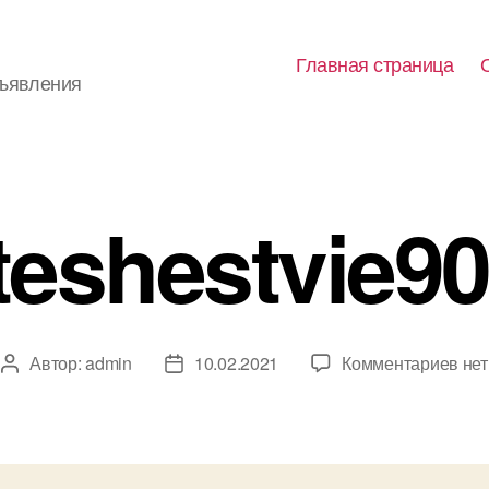
Главная страница
бъявления
teshestvie90
к
Автор:
admin
10.02.2021
Комментариев
нет
Автор
Дата
зап
записи
записи
put
4