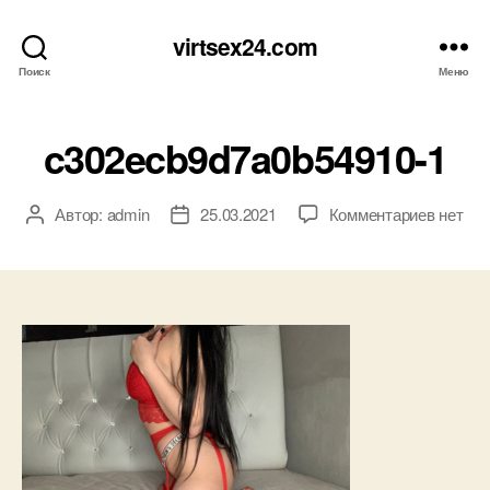
virtsex24.com
Поиск
Меню
c302ecb9d7a0b54910-1
к
Автор:
admin
25.03.2021
Комментариев
нет
Автор
Дата
записи
записи
записи
c302ec
1