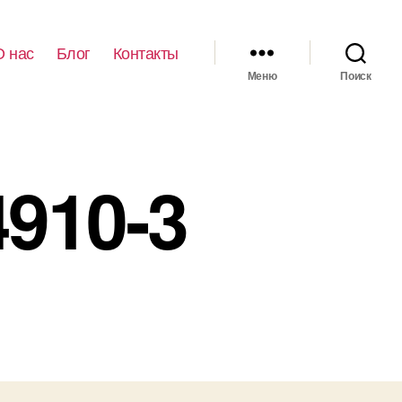
О нас
Блог
Контакты
Меню
Поиск
910-3
иси
2ecb9d7a0b54910-