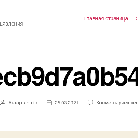
Главная страница
бъявления
ecb9d7a0b54
к
Автор:
admin
25.03.2021
Комментариев
нет
Автор
Дата
зап
записи
записи
c30
3