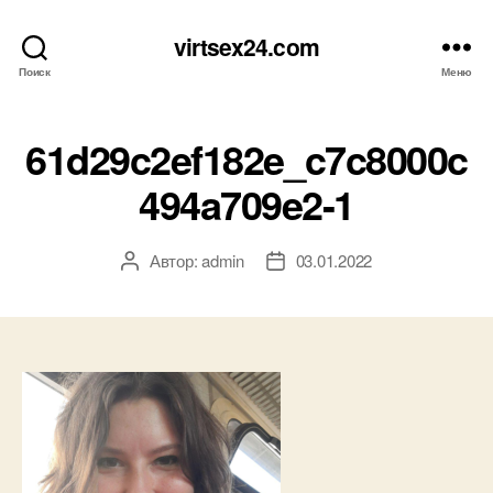
virtsex24.com
Поиск
Меню
61d29c2ef182e_c7c8000c
494a709e2-1
Автор:
admin
03.01.2022
Автор
Дата
записи
записи