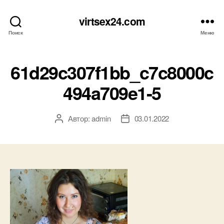
virtsex24.com
Поиск
Меню
61d29c307f1bb_c7c8000c
494a709e1-5
Автор:
admin
03.01.2022
Автор
Дата
записи
записи