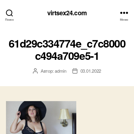
virtsex24.com
Поиск
Меню
61d29c334774e_c7c8000
c494a709e5-1
Автор:
admin
03.01.2022
Автор
Дата
записи
записи