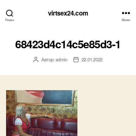
virtsex24.com
Поиск
Меню
68423d4c14c5e85d3-1
Автор:
admin
22.01.2022
Автор
Дата
записи
записи