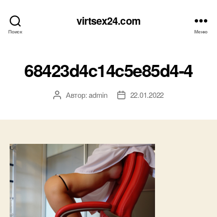
virtsex24.com
Поиск
Меню
68423d4c14c5e85d4-4
Автор:
admin
22.01.2022
Автор
Дата
записи
записи