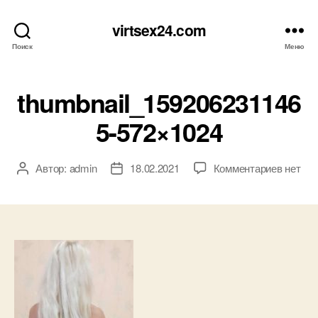
virtsex24.com
Поиск
Меню
thumbnail_159206231146
5-572×1024
к
Автор:
admin
18.02.2021
Комментариев
нет
Автор
Дата
записи
записи
записи
thumbna
572×10