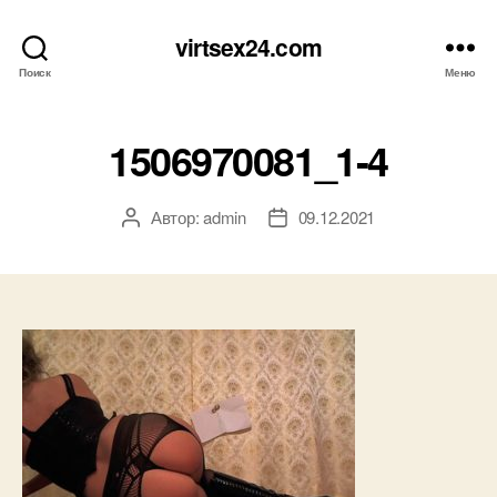
virtsex24.com
Поиск
Меню
1506970081_1-4
Автор:
admin
09.12.2021
Автор
Дата
записи
записи