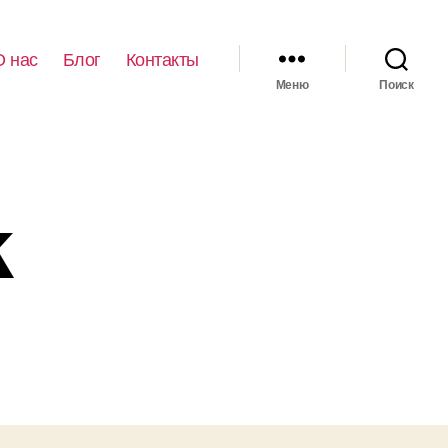
О нас
Блог
Контакты
Меню
Поиск
k
иси
JZ94bu8k