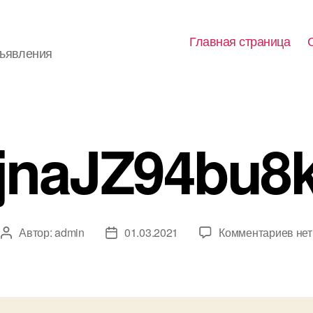
Главная страница
бъявления
jnaJZ94bu8
к
Автор:
admin
01.03.2021
Комментариев
нет
Автор
Дата
зап
записи
записи
jna