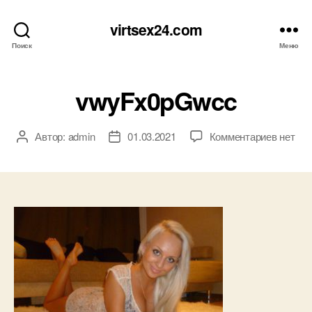
virtsex24.com
Поиск
Меню
vwyFx0pGwcc
к
Автор:
admin
01.03.2021
Комментариев
нет
Автор
Дата
записи
записи
записи
vwyFx