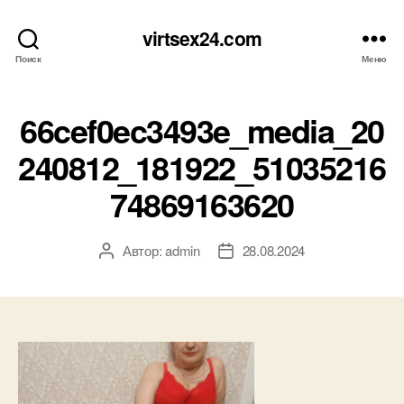
virtsex24.com
Поиск
Меню
66cef0ec3493e_media_20
240812_181922_51035216
74869163620
Автор:
admin
28.08.2024
Автор
Дата
записи
записи