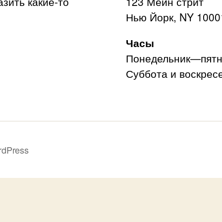
азить какие-то
123 Мейн стрит
Нью Йорк, NY 1000
Часы
Понедельник—пятни
Суббота и воскресе
rdPress