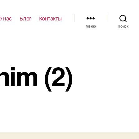
О нас
Блог
Контакты
Меню
Поиск
nim (2)
иси
psh_fullsize_anim