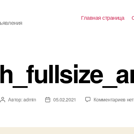
Главная страница
бъявления
_fullsize_a
к
Автор:
admin
05.02.2021
Комментариев
нет
Автор
Дата
зап
записи
записи
img
(2)