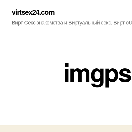
virtsex24.com
Вирт Секс знакомства и Виртуальный секс. Вирт о
imgpsh